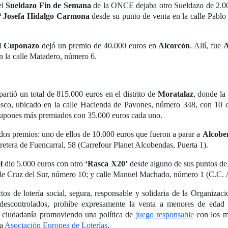
el
Sueldazo Fin de Semana
de la ONCE dejaba otro Sueldazo de 2.00
 Josefa Hidalgo Carmona
desde su punto de venta en la calle Pablo
el
Cuponazo
dejó un premio de 40.000 euros en
Alcorcón
. Allí, fue
A
n la calle Matadero, número 6.
artió un total de 815.000 euros en el distrito de
Moratalaz
, donde l
iosco, ubicado en la calle Hacienda de Pavones, número 348, con 10 
cupones más premiados con 35.000 euros cada uno.
 dos premios: uno de ellos de 10.000 euros que fueron a parar a
Alcobe
retera de Fuencarral, 58 (Carrefour Planet Alcobendas, Puerta 1).
l
dio 5.000 euros con otro
‘Rasca X20’
desde alguno de sus puntos de
le Cruz del Sur, número 10; y calle Manuel Machado, número 1 (C.C. 
 de lotería social, segura, responsable y solidaria de la Organizaci
 descontrolados, prohíbe expresamente la venta a menores de edad 
a ciudadanía promoviendo una política de
juego responsable
con los m
la
Asociación Europea de Loterías
.