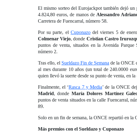
El mismo sorteo del Eurojackpot también dejó un
4.824,80 euros, de manos de
Alessandro Adrian
Carretera de Fuencarral, número 58.
Por su parte, el
Cuponazo
del viernes 5 de ener
Colmenar Viejo
, donde
Cristian Castro Irurozq
puntos de venta, situados en la Avenida Parque S
número 2.
Tras ello, el
Sueldazo Fin de Semana
de la ONCE 
al mes durante 10 años (un total de 240.0000 e
quien llevó la suerte desde su punto de venta, en l
Finalmente, el ‘
Rasca 7 y Media
’ de la ONCE dej
Madrid
, donde
María Dolores Martínez Gale
puntos de venta situados en la calle Fuencarral, nú
89.
Solo en un fin de semana, la ONCE repartió en la
Más premios con el Sueldazo y Cuponazo