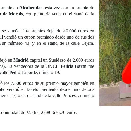
 premio en
Alcobendas
, esta vez con un premio de
o de Morais
, con punto de venta en el stand de la
o se sumó a los premios dejando 40.000 euros en
ui
vendió un cupón premiado desde uno de sus dos
ur, número 43; y en el stand de la calle Tejera,
dejó en
Madrid
capital un Sueldazo de 2.000 euros
uros). La vendedora de la ONCE
Felicia Barth
fue
a calle Pedro Laborde, número 19.
ó los 7.500 euros de su premio mayor también en
ote
vendió el boleto premiado desde uno de sus
mero 117, o en el stand de la calle Princesa, número
 Comunidad de Madrid 2.680.676,70 euros.