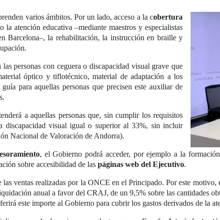
prenden varios ámbitos. Por un lado, acceso a la c
obertura
o la atención educativa –mediante maestros y especialistas
arcelona–, la rehabilitación, la instrucción en braille y
cupación.
á a las personas con ceguera o discapacidad visual grave que
terial óptico y tiflotécnico, material de adaptación a los
 guía para aquellas personas que precisen este auxiliar de
s.
enderá a aquellas personas que, sin cumplir los requisitos
a discapacidad visual igual o superior al 33%, sin incluir
ón Nacional de Valoración de Andorra).
sesoramiento
, el Gobierno podrá acceder, por ejemplo a la formación 
tación sobre accesibilidad de las
páginas web del Ejecutivo
.
 de las ventas realizadas por la ONCE en el Principado. Por este motivo
iquidación anual a favor del CRAJ, de un 9,5% sobre las cantidades ob
ferirá este importe al Gobierno para cubrir los gastos derivados de la at