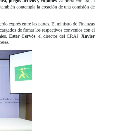
ánea, juegos activos y cupones
. Andorra contará, al
 también contempla la creación de una comisión de
rdo exprés entre las partes. El ministro de Finanzas
ncargados de firmar los respectivos convenios con el
ales,
Ester Cervós
; el director del CRAJ,
Xavier
celes
.