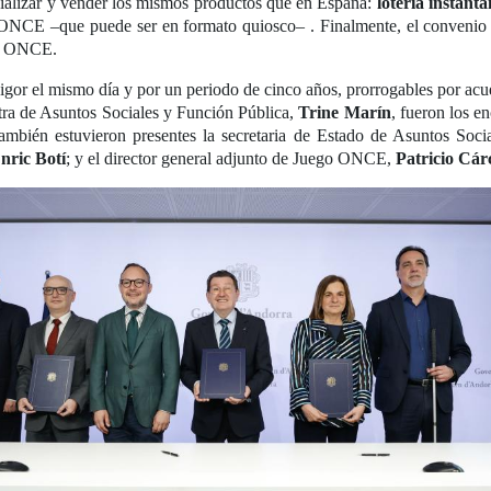
ializar y vender los mismos productos que en España:
lotería instant
a ONCE –que puede ser en formato quiosco– . Finalmente, el convenio
la ONCE.
gor el mismo día y por un periodo de cinco años, prorrogables por acue
stra de Asuntos Sociales y Función Pública,
Trine Marín
, fueron los e
ambién estuvieron presentes la secretaria de Estado de Asuntos Soci
nric Botí
; y el director general adjunto de Juego ONCE,
Patricio Cár