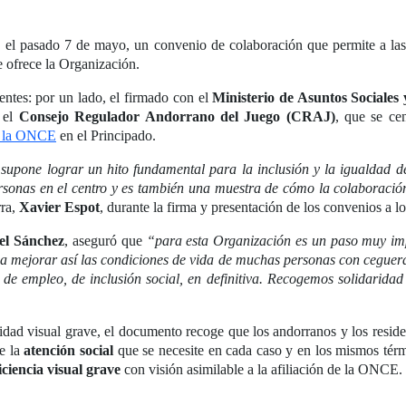
el pasado 7 de mayo, un convenio de colaboración que permite a las 
ue ofrece la Organización.
ntes: por un lado, el firmado con el
Ministerio de Asuntos Sociales
n el
Consejo Regulador Andorrano del Juego (CRAJ)
, que se ce
de la ONCE
en el Principado.
 supone lograr un hito fundamental para la inclusión y la igualdad 
ersonas en el centro y es también una muestra de cómo la colaboración 
rra,
Xavier Espot
, durante la firma y presentación de los convenios a 
el Sánchez
, aseguró que
“para esta Organización es un paso muy imp
 mejorar así las condiciones de vida de muchas personas con ceguera
, de empleo, de inclusión social, en definitiva. Recogemos solidarida
idad visual grave, el documento recoge que los andorranos y los residen
de la
atención social
que se necesite en cada caso y en los mismos térm
iciencia visual grave
con visión asimilable a la afiliación de la ONCE.