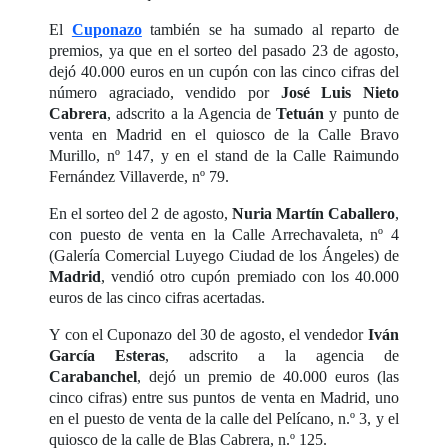
El
Cuponazo
también se ha sumado al reparto de
premios, ya que en el sorteo del pasado 23 de agosto,
dejó 40.000 euros en un cupón con las cinco cifras del
número agraciado, vendido por
José Luis Nieto
Cabrera
, adscrito a la Agencia de
Tetuán
y punto de
venta en Madrid en el quiosco de la Calle Bravo
Murillo, nº 147, y en el stand de la Calle Raimundo
Fernández Villaverde, nº 79.
En el sorteo del 2 de agosto,
Nuria Martín Caballero
,
con puesto de venta en la Calle Arrechavaleta, nº 4
(Galería Comercial Luyego Ciudad de los Ángeles) de
Madrid
, vendió otro cupón premiado con los 40.000
euros de las cinco cifras acertadas.
Y con el Cuponazo del 30 de agosto, el vendedor
Iván
García Esteras
, adscrito a la agencia de
Carabanchel
, dejó un premio de 40.000 euros (las
cinco cifras) entre sus puntos de venta en Madrid, uno
en el puesto de venta de la calle del Pelícano, n.º 3, y el
quiosco de la calle de Blas Cabrera, n.º 125.