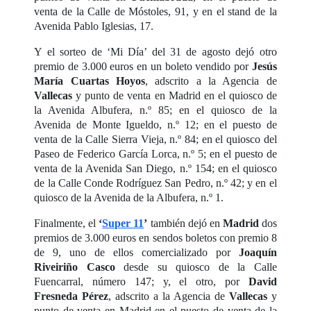
venta de la Calle de Móstoles, 91, y en el stand de la
Avenida Pablo Iglesias, 17.
Y el sorteo de ‘Mi Día’ del 31 de agosto dejó otro
premio de 3.000 euros en un boleto vendido por
Jesús
María Cuartas Hoyos
, adscrito a la Agencia de
Vallecas
y punto de venta en Madrid en el quiosco de
la Avenida Albufera, n.º 85; en el quiosco de la
Avenida de Monte Igueldo, n.º 12; en el puesto de
venta de la Calle Sierra Vieja, n.º 84; en el quiosco del
Paseo de Federico García Lorca, n.º 5; en el puesto de
venta de la Avenida San Diego, n.º 154; en el quiosco
de la Calle Conde Rodríguez San Pedro, n.º 42; y en el
quiosco de la Avenida de la Albufera, n.º 1.
Finalmente, el
‘
Super 11
’
también dejó en
Madrid
dos
premios de 3.000 euros en sendos boletos con premio 8
de 9, uno de ellos comercializado por
Joaquín
Riveiriño Casco
desde su quiosco de la Calle
Fuencarral, número 147; y, el otro, por
David
Fresneda Pérez
, adscrito a la Agencia de
Vallecas
y
punto de venta en Madrid en el puesto de venta de la