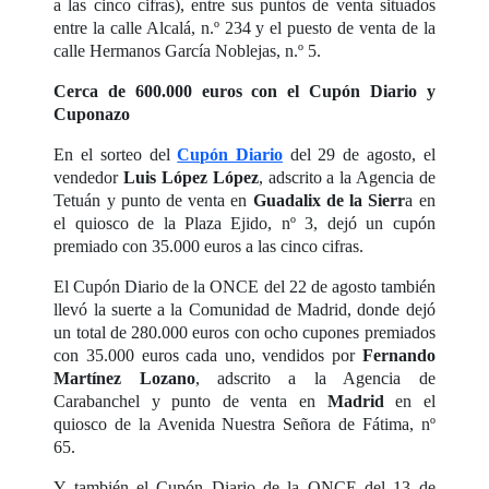
a las cinco cifras), entre sus puntos de venta situados
entre la calle Alcalá, n.º 234 y el puesto de venta de la
calle Hermanos García Noblejas, n.º 5.
Cerca de 600.000 euros con el Cupón Diario y
Cuponazo
En el sorteo del
Cupón Diario
del 29 de agosto, el
vendedor
Luis López López
, adscrito a la Agencia de
Tetuán y punto de venta en
Guadalix de la Sierr
a en
el quiosco de la Plaza Ejido, nº 3, dejó un cupón
premiado con 35.000 euros a las cinco cifras.
El Cupón Diario de la ONCE del 22 de agosto también
llevó la suerte a la Comunidad de Madrid, donde dejó
un total de 280.000 euros con ocho cupones premiados
con 35.000 euros cada uno, vendidos por
Fernando
Martínez Lozano
, adscrito a la Agencia de
Carabanchel y punto de venta en
Madrid
en el
quiosco de la Avenida Nuestra Señora de Fátima, nº
65.
Y también el Cupón Diario de la ONCE del 13 de