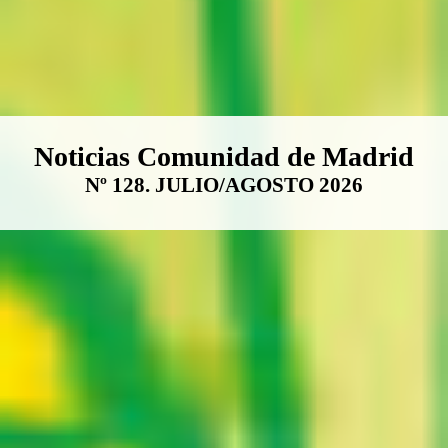
Boletín Noticias Comunidad de M
Noticias Comunidad de Madrid
Nº 128. JULIO/AGOSTO 2026