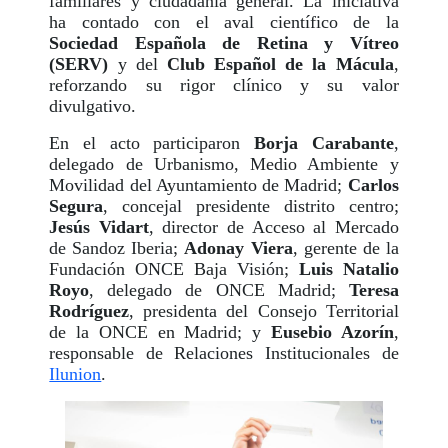
familiares y ciudadanía general. La iniciativa
ha contado con el aval científico de la
Sociedad Española de Retina y Vítreo
(SERV)
y del
Club Español de la Mácula
,
reforzando su rigor clínico y su valor
divulgativo.
En el acto participaron
Borja Carabante
,
delegado de Urbanismo, Medio Ambiente y
Movilidad del Ayuntamiento de Madrid;
Carlos
Segura
, concejal presidente distrito centro;
Jesús Vidart
, director de Acceso al Mercado
de Sandoz Iberia;
Adonay Viera
, gerente de la
Fundación ONCE Baja Visión;
Luis Natalio
Royo
, delegado de ONCE Madrid;
Teresa
Rodríguez
, presidenta del Consejo Territorial
de la ONCE en Madrid; y
Eusebio Azorín
,
responsable de Relaciones Institucionales de
Ilunion
.