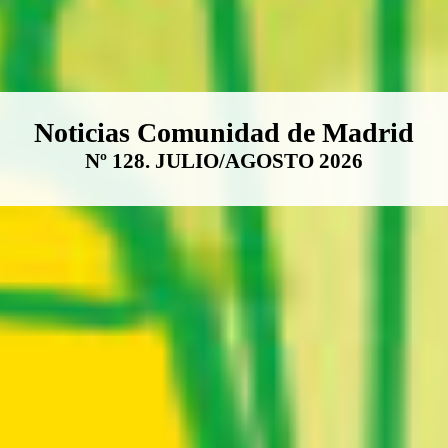
Boletín Noticias Comunidad de M
Noticias Comunidad de Madrid
Nº 128. JULIO/AGOSTO 2026