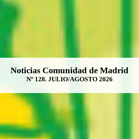
Boletín Noticias Comunidad de M
Noticias Comunidad de Madrid
Nº 128. JULIO/AGOSTO 2026