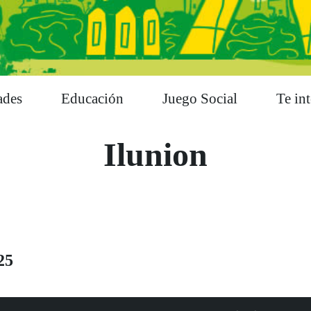
ades
Educación
Juego Social
Te int
Ilunion
25