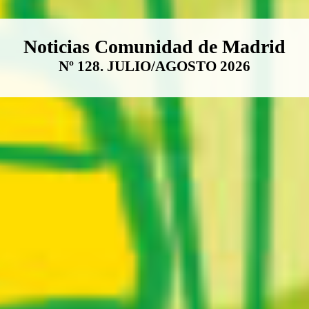
Boletín Noticias Comunidad de M
Noticias Comunidad de Madrid
Nº 128. JULIO/AGOSTO 2026