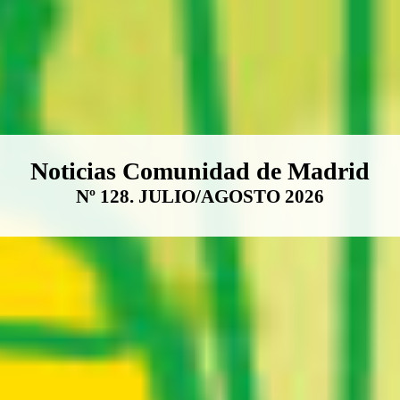
Boletín Noticias Comunidad de M
Noticias Comunidad de Madrid
Nº 128. JULIO/AGOSTO 2026