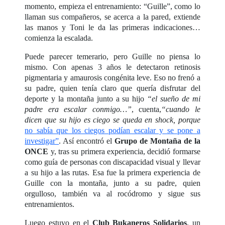
momento, empieza el entrenamiento: “Guille”, como lo
llaman sus compañeros, se acerca a la pared, extiende
las manos y Toni le da las primeras indicaciones…
comienza la escalada.
Puede parecer temerario, pero Guille no piensa lo
mismo. Con apenas 3 años le detectaron retinosis
pigmentaria y amaurosis congénita leve. Eso no frenó a
su padre, quien tenía claro que quería disfrutar del
deporte y la montaña junto a su hijo
“el sueño de mi
padre era escalar conmigo…”
, cuenta,
“cuando le
dicen que su hijo es ciego se queda en shock, porque
no sabía que los ciegos podían escalar y se pone a
investigar”
. Así encontró el
Grupo de Montaña de la
ONCE
y, tras su primera experiencia, decidió formarse
como guía de personas con discapacidad visual y llevar
a su hijo a las rutas. Esa fue la primera experiencia de
Guille con la montaña, junto a su padre, quien
orgulloso, también va al rocódromo y sigue sus
entrenamientos.
Luego estuvo en el
Club Bukaneros Solidarios
, un