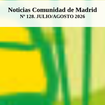
Boletín Noticias Comunidad de M
Noticias Comunidad de Madrid
Nº 128. JULIO/AGOSTO 2026