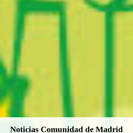
Boletín Noticias Comunidad de M
Noticias Comunidad de Madrid