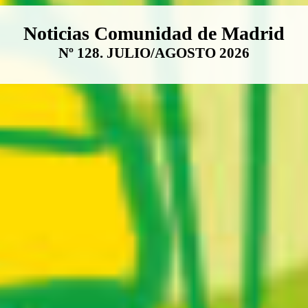
Boletín Noticias Comunidad de M
Noticias Comunidad de Madrid
Nº 128. JULIO/AGOSTO 2026