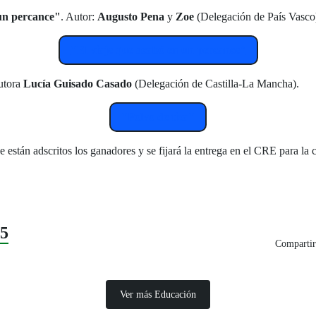
 un percance"
. Autor:
Augusto Pena
y
Zoe
(Delegación de País Vasco
"El viaje que acabó en un percance"
Autora
Lucía Guisado Casado
(Delegación de Castilla-La Mancha).
"Polvo de tiza"
stán adscritos los ganadores y se fijará la entrega en el CRE para la ca
25
Compartir
Ver más Educación