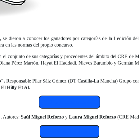
o, se dieron a conocer los ganadores por categorías de la I edición
a en las normas del propio concurso.
el conjunto de sus categorías y procedentes del ámbito del CRE de Mad
 Diana Pérez Marrón, Hayat El Haddadi, Nieves Barambio y Germán Mo
o".
Responsable Pilar Sáiz Gómez (DT Castilla-La Mancha) Grupo co
El Hilly Et Al
.
"El viaje escacharrado"
"
. Autores:
Saúl Miguel Reforzo
y
Laura Miguel Reforzo
(CRE Mad
"Dos Historias en una"