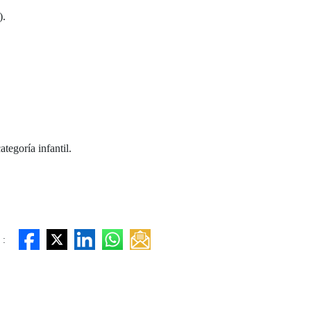
).
tegoría infantil.
 :