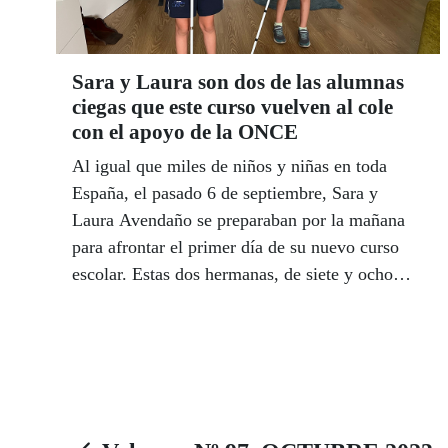
Sara y Laura son dos de las alumnas
ciegas que este curso vuelven al cole
con el apoyo de la ONCE
Al igual que miles de niños y niñas en toda
España, el pasado 6 de septiembre, Sara y
Laura Avendaño se preparaban por la mañana
para afrontar el primer día de su nuevo curso
escolar. Estas dos hermanas, de siete y ocho
años, que viven en Madrid y que nacieron con
amaurosis congénita de Leber, una patología
genética causante de ceguera, se mostraban
nerviosas e ilusionadas ante la perspectiva de
reencontrarse con sus amigos y maestros tras el
largo parón del verano.