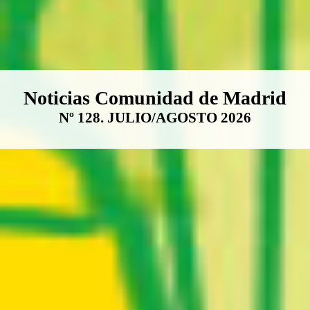
Boletín Noticias Comunidad de M
Noticias Comunidad de Madrid
Nº 128. JULIO/AGOSTO 2026