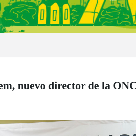
E
m, nuevo director de la ON