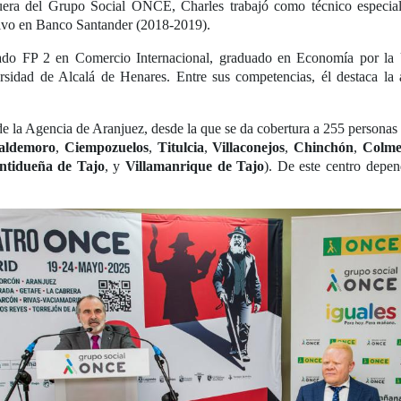
era del Grupo Social ONCE, Charles trabajó como técnico especiali
tivo en Banco Santander (2018-2019).
tulado FP 2 en Comercio Internacional, graduado en Economía por l
dad de Alcalá de Henares. Entre sus competencias, él destaca la a
de la Agencia de Aranjuez, desde la que se da cobertura a 255 personas 
aldemoro
,
Ciempozuelos
,
Titulcia
,
Villaconejos
,
Chinchón
,
Colme
ntidueña de Tajo
, y
Villamanrique de Tajo
). De este centro depe