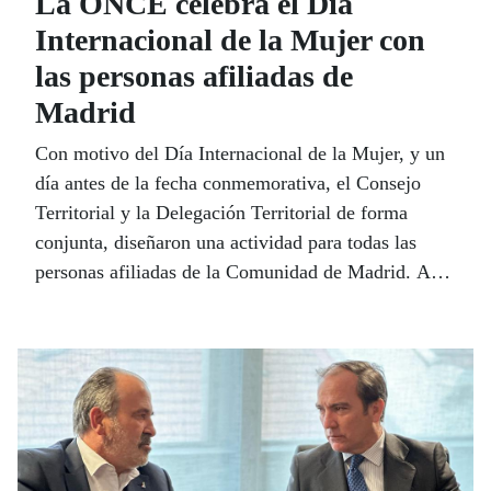
La ONCE celebra el Día
Internacional de la Mujer con
las personas afiliadas de
Madrid
Con motivo del Día Internacional de la Mujer, y un
día antes de la fecha conmemorativa, el Consejo
Territorial y la Delegación Territorial de forma
conjunta, diseñaron una actividad para todas las
personas afiliadas de la Comunidad de Madrid. Así,
el pasado 7 de marzo, 80 personas pudieron asistir a
la representación de la obra teatral “La Casa de
Bernarda Alba”, de Federico García Lorca, además,
función accesible mediante audiodescripción en el
Teatro María Guerrero.