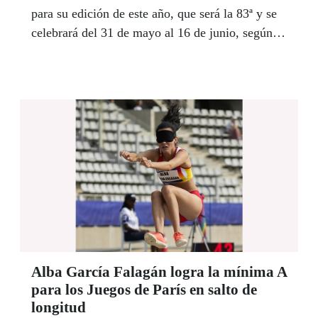
para su edición de este año, que será la 83ª y se
celebrará del 31 de mayo al 16 de junio, según
anunciaron las entidades. Esta alianza “subraya
la importancia de la lectura y la escritura como
disciplinas igualmente valiosas y
complementarias a la práctica deportiva”,
afirmaron.
Alba García Falagán logra la mínima A
para los Juegos de París en salto de
longitud