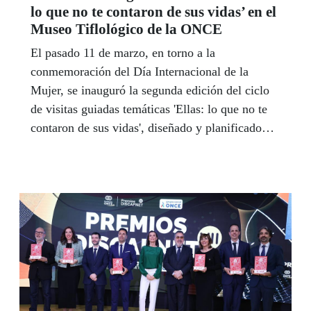
lo que no te contaron de sus vidas’ en el
Museo Tiflológico de la ONCE
El pasado 11 de marzo, en torno a la
conmemoración del Día Internacional de la
Mujer, se inauguró la segunda edición del ciclo
de visitas guiadas temáticas 'Ellas: lo que no te
contaron de sus vidas', diseñado y planificado
por la técnica del Museo Tiflológico, Mireia
Rodríguez Dilla, y el Agente de Igualdad de la
ONCE en la Comunidad de Madrid, Juan Carlos
Villanueva Mateo, y amenizado con la voz de la
soprano afiliada Marina Rojas.