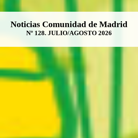
Boletín Noticias Comunidad de M
Noticias Comunidad de Madrid
Nº 128. JULIO/AGOSTO 2026