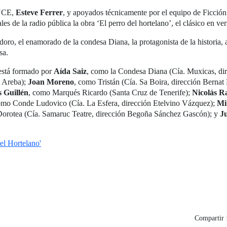
ONCE,
Esteve Ferrer
, y apoyados técnicamente por el equipo de Ficción
ales de la radio pública la obra ‘El perro del hortelano’, el clásico en v
oro, el enamorado de la condesa Diana, la protagonista de la historia, a
sa.
’ está formado por
Aída Saiz
, como la Condesa Diana (Cía. Muxicas, di
 Areba);
Joan Moreno
, como Tristán (Cía. Sa Boira, dirección Bernat 
 Guillén
, como Marqués Ricardo (Santa Cruz de Tenerife);
Nicolás 
omo Conde Ludovico (Cía. La Esfera, dirección Etelvino Vázquez);
Mi
Dorotea (Cía. Samaruc Teatre, dirección Begoña Sánchez Gascón); y
J
del Hortelano'
Compartir 