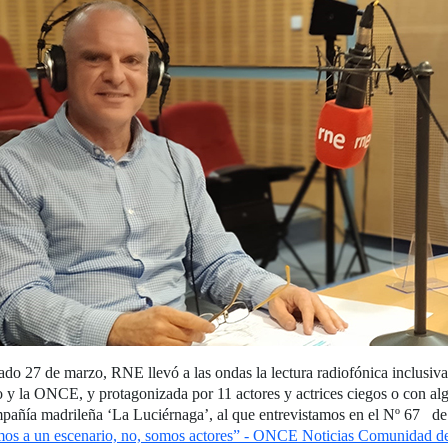
ado 27 de marzo, RNE llevó a las ondas la lectura radiofónica inclusiv
o y la ONCE, y protagonizada por 11 actores y actrices ciegos o con al
ompañía madrileña ‘La Luciérnaga’, al que entrevistamos en el Nº 67 de 
imos a un escenario, no, somos actores” - ONCE Noticias Comunidad d