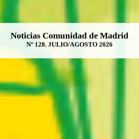
Boletín Noticias Comunidad de M
Noticias Comunidad de Madrid
Nº 128. JULIO/AGOSTO 2026