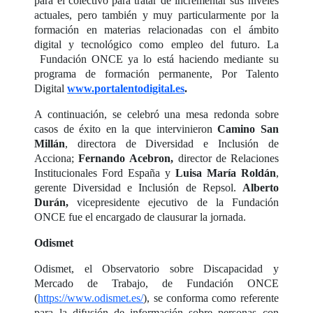
para el colectivo para tratar de incrementar sus niveles
actuales, pero también y muy particularmente por la
formación en materias relacionadas con el ámbito
digital y tecnológico como empleo del futuro. La
Fundación ONCE ya lo está haciendo mediante su
programa de formación permanente, Por Talento
Digital
www.portalentodigital.es
.
A continuación, se celebró una mesa redonda sobre
casos de éxito en la que intervinieron
Camino San
Millán
, directora de Diversidad e Inclusión de
Acciona;
Fernando Acebron,
director de Relaciones
Institucionales Ford España y
Luisa María Roldán
,
gerente Diversidad e Inclusión de Repsol.
Alberto
Durán,
vicepresidente ejecutivo de la Fundación
ONCE fue el encargado de clausurar la jornada.
Odismet
Odismet, el Observatorio sobre Discapacidad y
Mercado de Trabajo, de Fundación ONCE
(
https://www.odismet.es/
), se conforma como referente
para la difusión de información sobre personas con