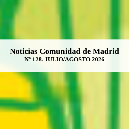
Boletín Noticias Comunidad de M
Noticias Comunidad de Madrid
Nº 128. JULIO/AGOSTO 2026