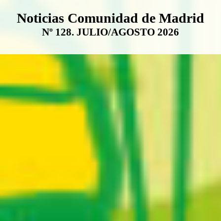
Boletín Noticias Comunidad de M
Noticias Comunidad de Madrid
Nº 128. JULIO/AGOSTO 2026