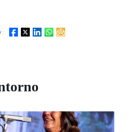
 :
ntorno