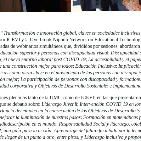
a
“Transformación e innovación global, claves en sociedades inclusiva
or ICEVI y la Overbrook Nippon Network on Educational Technology (r
rnadas de webinarios simultáneos que, divididos por sesiones, abordaron 
ducación superior y personas con discapacidad visua
l;
Discapacidad e
o, el nuevo entorno laboral post COVID-19
;
La accesibilidad y el pape
e una construcción mejor para todos
;
Educación Inclusiva
;
Implicació
icas como pieza clave en el movimiento de las personas con discapac
ión mejor
;
La participación de personas con discapacidad y formadore
idad corporativa y Objetivos de Desarrollo Sostenible
; e
Implementand
nes plenarias tanto de la UMC como de ICEVI, en las que presentaron s
que se debatió sobre:
Liderazgo Juvenil
;
Intervención COVID 19 en los 
tancia del empleo en la consecución de los Objetivos de Desarrollo So
mejorar la iluminación de nuestros pasos
;
Formación en matemáticas pa
diodescripción en el mundo
;
Responsabilidad Social y liderazgo, cola
, una guía para la acción
;
Aprendizaje del futuro facilitado por la tec
 llegar de un punto a otro, entre pisos
, y
Liderazgo inclusivo y propós