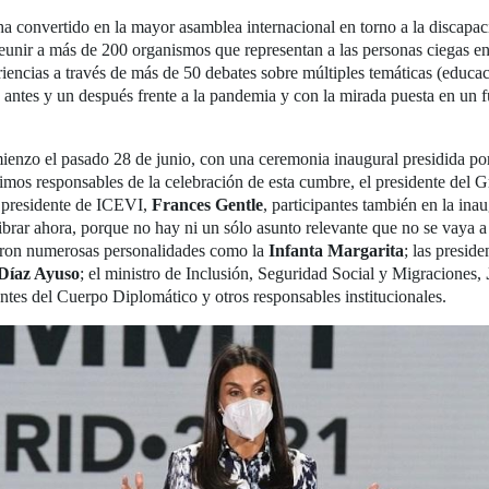
 convertido en la mayor asamblea internacional en torno a la discapaci
eunir a más de 200 organismos que representan a las personas ciegas en
riencias a través de más de 50 debates sobre múltiples temáticas (educ
n antes y un después frente a la pandemia y con la mirada puesta en un f
nzo el pasado 28 de junio, con una ceremonia inaugural presidida p
ximos responsables de la celebración de esta cumbre, el presidente de
l presidente de ICEVI,
Frances Gentle
, participantes también en la in
ar ahora, porque no hay ni un sólo asunto relevante que no se vaya a 
maron numerosas personalidades como la
Infanta Margarita
; las presid
 Díaz Ayuso
; el ministro de Inclusión, Seguridad Social y Migraciones,
antes del Cuerpo Diplomático y otros responsables institucionales.