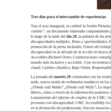
Tres días para el intercambio de experiencias
Tras el acto inaugural, se celebró la Sesión Plenari
cambio”
, un documento elaborado conjuntamente p
lo largo de la tarde del
día 28
, la primera de las jo
discapacidades múltiples. Retos y oportunidades
;
E
promoción de la plena inclusión
;
Futuro del trabaj
discapacidad en la década de la acción en busca d
Accesibles-Richard Orme
;
Colaboraciones estratég
mundo más inclusivo y accesible. Una reconstrucc
visual
;
Cambio climático
;
Baja Visión
;
Responsabil
La jornada del
martes 29
comenzaba con las reunio
tarde, nueva sesión de webinarios temáticos en los 
¿Dónde está Waldo? ¿Dónde está Wally?
;
La impor
líderes, cómo a través de la información podemos 
Lanzamiento del informe de empleo de la UMC
;
Au
personas con discapacidad
;
UMC Accessibility Go!
en la formación del profesorado
;
Nuevas maneras de