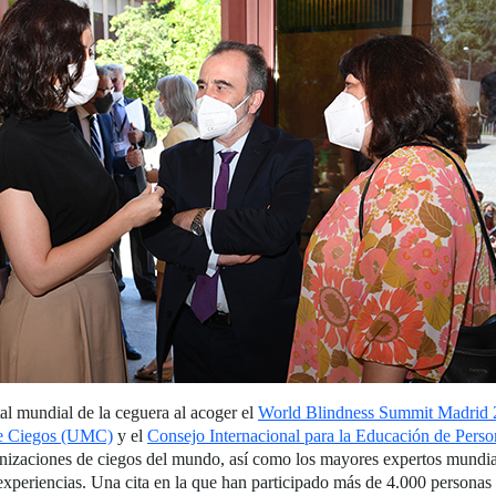
ital mundial de la ceguera al acoger el
World Blindness Summit Madrid
e Ciegos (UMC)
y el
Consejo Internacional para la Educación de Pers
anizaciones de ciegos del mundo, así como los mayores expertos mundi
experiencias. Una cita en la que han participado más de 4.000 personas i