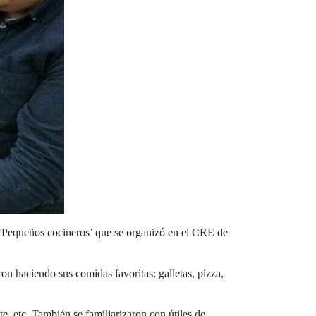
a ‘Pequeños cocineros’ que se organizó en el CRE de
n haciendo sus comidas favoritas: galletas, pizza,
, etc. También se familiarizaron con útiles de