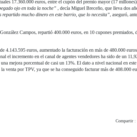
abituales 17.360.000 euros, entre el cupón del premio mayor (17 millone
pegado ojo en toda la noche”
, decía Miguel Breceño, que lleva dos 
s repartido mucho dinero en este barrio, que lo necesita”
, aseguró, an
onzález Campos, repartió 400.000 euros, en 10 cupones premiados, des
s de 4.143.595 euros, aumentado la facturación en más de 480.000 euros 
onal el incremento en el canal de agentes vendedores ha sido de un 11
 una mejora porcentual de casi un 13%. El dato a nivel nacional en este
on la venta por TPV, ya que se ha conseguido facturar más de 408.000 eu
Compartir :