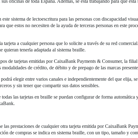
a sus oficinas de toda España. Además, se está trabajando para que esta 
n este sistema de lectoescritura para las personas con discapacidad visu
para que estos no necesiten de la ayuda de terceras personas en este proc
la tarjeta a cualquier persona que lo solicite a través de su red comerci
 quieran tenerla adaptada al sistema braille.
tipos de tarjetas emitidas por CaixaBank Payments & Consumer, la fili
s modalidades de crédito, de débito y de prepago de las marcas presentes
e podrá elegir entre varios canales e independientemente del que elija, 
ceros y sin tener que compartir sus datos sensibles.
todas las tarjetas en braille se puedan configurar de forma automática
ixaBank.
e las prestaciones de cualquier otra tarjeta emitida por CaixaBank Pay
ación de compras se indica en sistema braille, con un tipo, tamaño y con