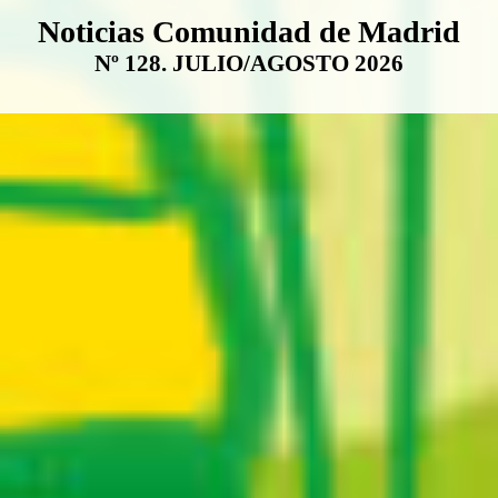
Boletín Noticias Comunidad de M
Noticias Comunidad de Madrid
Nº 128. JULIO/AGOSTO 2026