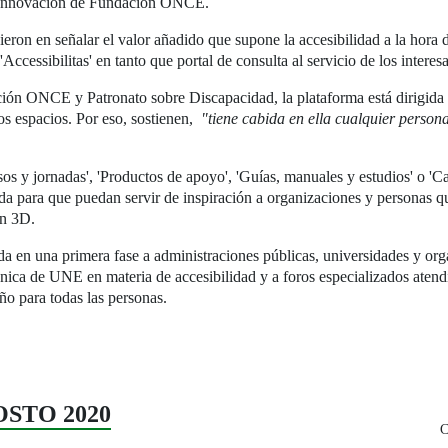
 e Innovación de Fundación ONCE.
ron en señalar el valor añadido que supone la accesibilidad a la hora d
'Accessibilitas' en tanto que portal de consulta al servicio de los interes
ión ONCE y Patronato sobre Discapacidad, la plataforma está dirigida 
los espacios. Por eso, sostienen,
"tiene cabida en ella cualquier persona
os y jornadas', 'Productos de apoyo', 'Guías, manuales y estudios' o 'C
da para que puedan servir de inspiración a organizaciones y personas q
en 3D.
ida en una primera fase a administraciones públicas, universidades y or
cnica de UNE en materia de accesibilidad y a foros especializados atend
eño para todas las personas.
GOSTO 2020
C