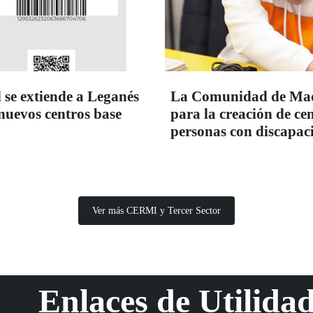
 se extiende a Leganés
La Comunidad de Madr
 nuevos centros base
para la creación de c
personas con discapac
Ver más CERMI y Tercer Sector
Enlaces de Utilida