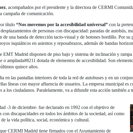
hez
, acompañados por el presidente y la directora de CERMI Comunid
va campaña de comunicación.
r título
“Nos movemos por la accesibilidad universal”
con la preten
s desplazamientos de personas con discapacidad: paradas de autobús, ma
n de una banda de detección tacto-visual y de botones bordillo. Por su
 apoyos isquiáticos en asientos y reposabrazos, además de bandas horizon
de EMT Madrid disponen de piso bajo y sistema de inclinación y rampa d
le o ampliada#8211 dotada de elementos de accesibilidad. Son elemento
 últimos quince años.
a en las pantallas interiores de toda la red de autobuses y en un conj
llas líneas con mayor afluencia de usuarios. La empresa municipal es c
a los ciudadanos. Paralelamente, va a difundir esta acción también a tr
dad -3 de diciembre- fue declarado en 1992 con el objetivo de
s con discapacidades en todos los ámbitos de la sociedad, así como
de la vida política, social, económica y cultural.
os que CERMI Madrid tiene firmados con el Ayuntamiento de