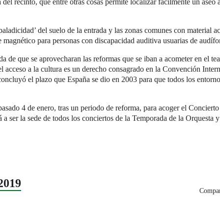
a del recinto, que entre otras cosas permite localizar fácilmente un ase
aladicidad’ del suelo de la entrada y las zonas comunes con material ac
le magnético para personas con discapacidad auditiva usuarias de audífo
de que se aprovecharan las reformas que se iban a acometer en el teat
el acceso a la cultura es un derecho consagrado en la Convención Inter
ncluyó el plazo que España se dio en 2003 para que todos los entornos,
 pasado 4 de enero, tras un periodo de reforma, para acoger el Concie
á a ser la sede de todos los conciertos de la Temporada de la Orquest
2019
Compart