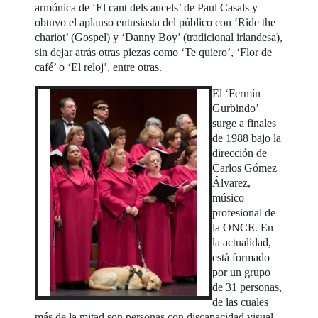
armónica de ‘El cant dels aucels’ de Paul Casals y
obtuvo el aplauso entusiasta del público con ‘Ride the
chariot’ (Gospel) y ‘Danny Boy’ (tradicional irlandesa),
sin dejar atrás otras piezas como ‘Te quiero’, ‘Flor de
café’ o ‘El reloj’, entre otras.
El ‘Fermín
Gurbindo’
surge a finales
de 1988 bajo la
dirección de
Carlos Gómez
Álvarez,
músico
profesional de
la ONCE. En
la actualidad,
está formado
por un grupo
de 31 personas,
de las cuales
más de la mitad son personas con discapacidad visual