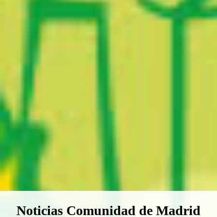
Boletín Noticias Comunidad de M
Noticias Comunidad de Madrid