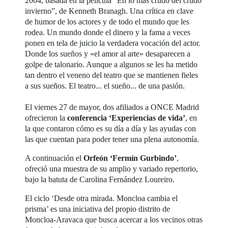
2004, basada en la película “En lo más crudo del crudo
invierno”, de Kenneth Branagh. Una crítica en clave
de humor de los actores y de todo el mundo que les
rodea. Un mundo donde el dinero y la fama a veces
ponen en tela de juicio la verdadera vocación del actor.
Donde los sueños y «el amor al arte» desaparecen a
golpe de talonario. Aunque a algunos se les ha metido
tan dentro el veneno del teatro que se mantienen fieles
a sus sueños. El teatro... el sueño... de una pasión.
El viernes 27 de mayor, dos afiliados a ONCE Madrid
ofrecieron la
conferencia ‘Experiencias de vida’
, en
la que contaron cómo es su día a día y las ayudas con
las que cuentan para poder tener una plena autonomía.
A continuación el
Orfeón ‘Fermín Gurbindo’
,
ofreció una muestra de su amplio y variado repertorio,
bajo la batuta de Carolina Fernández Loureiro.
El ciclo ‘Desde otra mirada. Moncloa cambia el
prisma’ es una iniciativa del propio distrito de
Moncloa-Aravaca que busca acercar a los vecinos otras