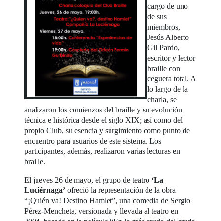
cargo de uno
de sus
miembros,
Jesús Alberto
Gil Pardo,
escritor y lector
braille con
ceguera total. A
lo largo de la
charla, se
analizaron los comienzos del braille y su evolución
técnica e histórica desde el siglo XIX; así como del
propio Club, su esencia y surgimiento como punto de
encuentro para usuarios de este sistema. Los
participantes, además, realizaron varias lecturas en
braille.
El jueves 26 de mayo, el grupo de teatro
‘La
Luciérnaga’
ofreció la representación de la obra
“¡Quién va! Destino Hamlet”, una comedia de Sergio
Pérez-Mencheta, versionada y llevada al teatro en