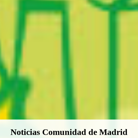
Boletín Noticias Comunidad de M
Noticias Comunidad de Madrid