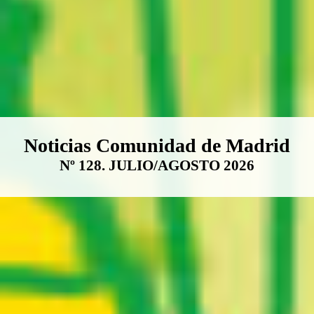
Boletín Noticias Comunidad de M
Noticias Comunidad de Madrid
Nº 128. JULIO/AGOSTO 2026