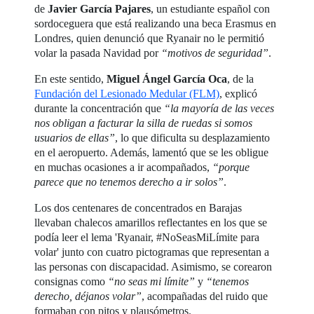
de
Javier García Pajares
, un estudiante español con
sordoceguera que está realizando una beca Erasmus en
Londres, quien denunció que Ryanair no le permitió
volar la pasada Navidad por
“motivos de seguridad”
.
En este sentido,
Miguel Ángel García Oca
, de la
Fundación del Lesionado Medular (FLM)
, explicó
durante la concentración que
“la mayoría de las veces
nos obligan a facturar la silla de ruedas si somos
usuarios de ellas”
, lo que dificulta su desplazamiento
en el aeropuerto. Además, lamentó que se les obligue
en muchas ocasiones a ir acompañados,
“porque
parece que no tenemos derecho a ir solos”
.
Los dos centenares de concentrados en Barajas
llevaban chalecos amarillos reflectantes en los que se
podía leer el lema 'Ryanair, #NoSeasMiLímite para
volar' junto con cuatro pictogramas que representan a
las personas con discapacidad. Asimismo, se corearon
consignas como
“no seas mi límite”
y
“tenemos
derecho, déjanos volar”
, acompañadas del ruido que
formaban con pitos y plausómetros.