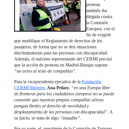
protesta
también iba
dirigida contra
la Comisión
Europea, con el
fin de exigirle
que modifique el Reglamento de derechos de los
pasajeros, de forma que no se den situaciones
discriminatorias para las personas con discapacidad.
Además, el máximo representante del CERMI precisó
que la acción de protesta en Madrid-Barajas supone
“un aviso al resto de compañías”
.
Para la vicepresidenta ejecutiva de la
Fundación
CERMI Mujeres
,
Ana Peláez
,
“en una Europa libre
de fronteras para los ciudadanos europeos no se puede
consentir que nuestras propias compañías aéreas
pongan límites al derecho de movilidad y
desplazamiento de las personas con discapacidad”
. A
su juicio, se trata de algo
“inaudito”
.
Por su parte, el presidente de la Comisión de Turismo