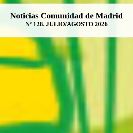
Boletín Noticias Comunidad de M
Noticias Comunidad de Madrid
Nº 128. JULIO/AGOSTO 2026