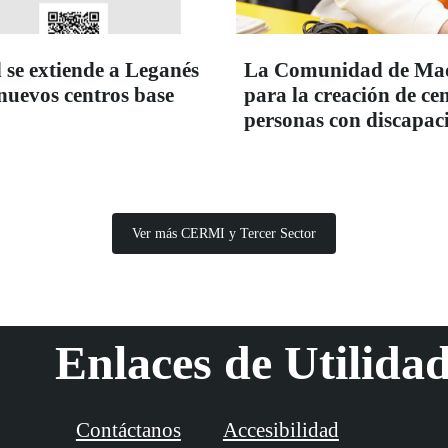
 se extiende a Leganés
La Comunidad de Madr
 nuevos centros base
para la creación de c
personas con discapac
Ver más CERMI y Tercer Sector
Enlaces de Utilida
Contáctanos
Accesibilidad