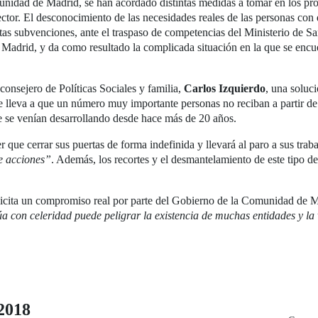
dad de Madrid, se han acordado distintas medidas a tomar en los próxim
ector. El desconocimiento de las necesidades reales de las personas con
as subvenciones, ante el traspaso de competencias del Ministerio de San
 Madrid, y da como resultado la complicada situación en la que se encue
sejero de Políticas Sociales y familia,
Carlos Izquierdo
, una soluci
 lleva a que un número muy importante personas no reciban a partir de a
e se venían desarrollando desde hace más de 20 años.
 que cerrar sus puertas de forma indefinida y llevará al paro a sus trab
e acciones”
. Además, los recortes y el desmantelamiento de este tipo 
cita un compromiso real por parte del Gobierno de la Comunidad de 
úa con celeridad puede peligrar la existencia de muchas entidades y l
2018