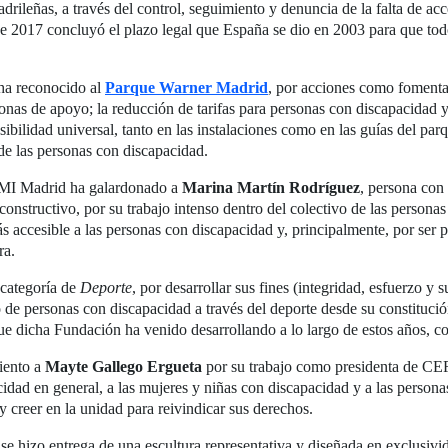
rileñas, a través del control, seguimiento y denuncia de la falta de acc
 de 2017 concluyó el plazo legal que España se dio en 2003 para que todo
a reconocido al
Parque Warner Madrid
, por acciones como fomentar
rsonas de apoyo; la reducción de tarifas para personas con discapacidad y
bilidad universal, tanto en las instalaciones como en las guías del parqu
e de las personas con discapacidad.
MI Madrid ha galardonado a
Marina Martín Rodríguez
, persona con
y constructivo, por su trabajo intenso dentro del colectivo de las perso
 accesible a las personas con discapacidad y, principalmente, por ser p
ra.
 categoría de
Deporte
, por desarrollar sus fines (integridad, esfuerzo y
vo de personas con discapacidad a través del deporte desde su constituci
s que dicha Fundación ha venido desarrollando a lo largo de estos años, 
iento a
Mayte Gallego Ergueta
por su trabajo como presidenta de C
idad en general, a las mujeres y niñas con discapacidad y a las persona
 creer en la unidad para reivindicar sus derechos.
e hizo entrega de una escultura representativa y diseñada en exclusivida