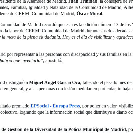
presidente de la Asamblea de Madrid,
Juan Trinidad
; la consejera de 
ociales, Familias, Igualdad y Natalidad de la Comunidad de Madrid,
Albe
sidente de CERMI Comunidad de Madrid,
Óscar Moral
.
Comunidad de Madrid recordó que esta es la edición número 13 de los ‘
como la labor de CERMI Comunidad de Madrid durante sus dos décadas d
a meta de la plena ciudadanía. Hoy es el día de visibilizar y agradece
id por representar a las personas con discapacidad y sus familias en l
habría que inventarlo”
, apostilló.
d distinguió a
Miguel Ángel García Oca
, fallecido el pasado mes de
d en general, y a las personas con lesión medular en particular, trabaja
sultado premiado
EPSocial - Europa Press
, por poner en valor, visibil
l colectivo, logrando que la información social que distribuye a diario 
de Gestión de la Diversidad de la Policía Municipal de Madrid
, p