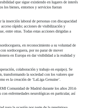
esibilidad que sigue existiendo en lugares de interés
s los bienes, entornos y servicios fueran
 la inserción laboral de personas con discapacidad
 acceso rápido; acciones de visibilización y
e, entre otras. Todas estas acciones dirigidas a
 sordoceguera, en reconocimiento a su voluntad de
nas con sordoceguera, por no parar de mover
ionera en Europa en dar visibilidad a la realidad y
 superación, colaboración y trabajo en equipo). Se
ón, transformando la sociedad con los valores que
como es la creación de ‘LaLiga Genuine’.
ERMI Comunidad de Madrid durante los años 2014-
s con enfermedades neurológicas en particular, así
d para la ocasión por parte de la prestigiosa