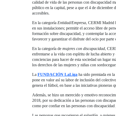
calidad de vida de las personas con discapacidad mad
público en la capital, pese a que el 4 de diciembre
accesibles.
En la categoría
Entidad/Empresa
, CERMI Madrid h
en sus instalaciones; permitir el acceso libre de pe
formación sobre discapacidad, y contemplar la accesi
favorecer y garantizar el disfrute del ocio por part
En la categoría de
mujeres con discapacidad
, CER
enfrentarse a la vida con espíritu de lucha abierto 
conciencias para hacer de esta sociedad un lugar más
los derechos de las mujeres y niñas con sordocegue
La
FUNDACIÓN LaLiga
ha sido premiada en la
pone en valor así su labor de inclusión del colecti
genera el fútbol, en base a las iniciativas pionera
Además, se hizo un merecido y emotivo reconocim
2018, por su dedicación a las personas con discapac
como por confiar en las personas con discapacidad y
Las personas que recogieron el galardón, a quienes s