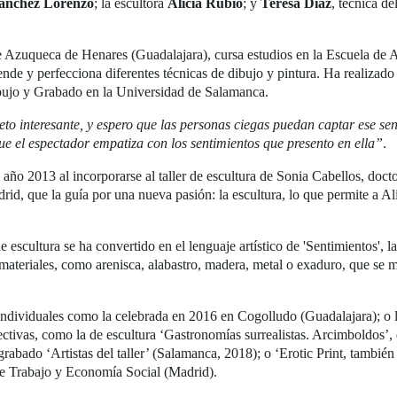
Sánchez Lorenzo
; la escultora
Alicia Rubio
; y
Teresa Díaz
, técnica d
de Azuqueca de Henares (Guadalajara), cursa estudios en la Escuela de A
nde y perfecciona diferentes técnicas de dibujo y pintura. Ha realizado
ibujo y Grabado en la Universidad de Salamanca.
eto interesante, y espero que las personas ciegas puedan captar ese se
ue el espectador empatiza con los sentimientos que presento en ella”
.
 año 2013 al incorporarse al taller de escultura de Sonia Cabellos, doct
d, que la guía por una nueva pasión: la escultura, lo que permite a Ali
de escultura se ha convertido en el lenguaje artístico de 'Sentimientos',
ateriales, como arenisca, alabastro, madera, metal o exaduro, que se m
individuales como la celebrada en 2016 en Cogolludo (Guadalajara); o 
lectivas, como la de escultura ‘Gastronomías surrealistas. Arcimboldos
grabado ‘Artistas del taller’ (Salamanca, 2018); o ‘Erotic Print, tambié
 de Trabajo y Economía Social (Madrid).