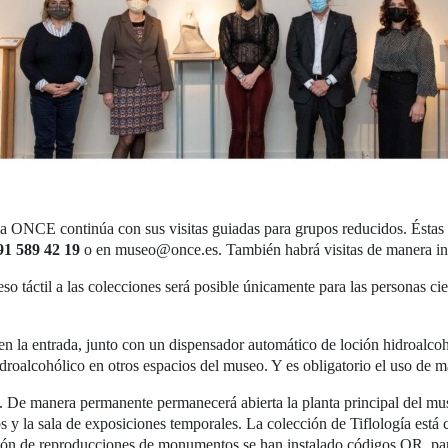
la ONCE continúa con sus visitas guiadas para grupos reducidos. Éstas
91 589 42 19
o en museo@once.es. También habrá visitas de manera in
ceso táctil a las colecciones será posible únicamente para las personas c
 en la entrada, junto con un dispensador automático de loción hidroalco
droalcohólico en otros espacios del museo. Y es obligatorio el uso de mas
o. De manera permanente permanecerá abierta la planta principal del mu
 y la sala de exposiciones temporales. La colección de Tiflología está ce
ión de reproducciones de monumentos se han instalado códigos QR, para