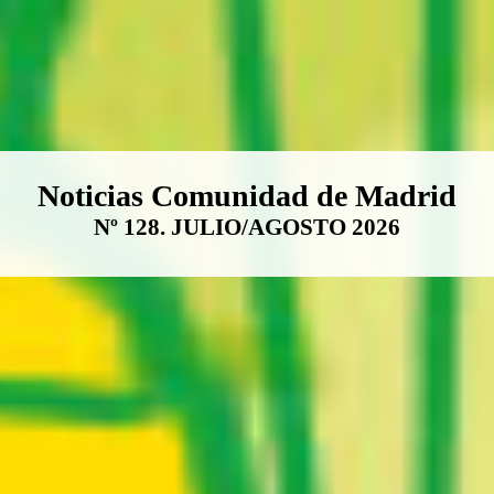
Boletín Noticias Comunidad de M
Noticias Comunidad de Madrid
Nº 128. JULIO/AGOSTO 2026