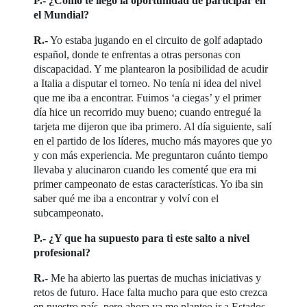
P.- ¿Cómo te llegó la oportunidad de participar en
el Mundial?
R.-
Yo estaba jugando en el circuito de golf adaptado
español, donde te enfrentas a otras personas con
discapacidad. Y me plantearon la posibilidad de acudir
a Italia a disputar el torneo. No tenía ni idea del nivel
que me iba a encontrar. Fuimos ‘a ciegas’ y el primer
día hice un recorrido muy bueno; cuando entregué la
tarjeta me dijeron que iba primero. Al día siguiente, salí
en el partido de los líderes, mucho más mayores que yo
y con más experiencia. Me preguntaron cuánto tiempo
llevaba y alucinaron cuando les comenté que era mi
primer campeonato de estas características. Yo iba sin
saber qué me iba a encontrar y volví con el
subcampeonato.
P.- ¿Y que ha supuesto para ti este salto a nivel
profesional?
R.-
Me ha abierto las puertas de muchas iniciativas y
retos de futuro. Hace falta mucho para que esto crezca
en nuestro país, pero ahora ya me planteo ir a Estados