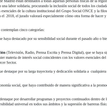
adrid están destinados a todas aquellas personas físicas de la región
n una labor solidaria, procurando la inclusión social de todos los ciuda
es esenciales de la cultura institucional del Grupo Social ONCE y la fil
a el 2018, el jurado valorará especialmente cómo otra forma de hacer y
’ contemplan cinco categorías:
ue haya destacado por su sensibilidad social durante el pasado año o bie
ción
(Televisión, Radio, Prensa Escrita y Prensa Digital), que se haya s
ier materia de interés social coincidentes con los valores esenciales d
rcer Sector.
estaque por su larga trayectoria y dedicación solidaria a cualquiera 
conomía social, que haya contribuido de manera significativa a la promoc
 destaque por desarrollar programas y proyectos continuados dentro de 
ccesibilidad universal en todos sus ámbitos y la supresión de barreras fí