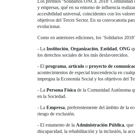
Los premios ‘Solidarios ONCE 2018’ Comunidad de M
y empresas, qué en su entorno de influencia realiza
accesibilidad universal, coincidentes con los valor
objetivos del Tercer Sector. En su convocatoria par
evolucionar.
Como en anteriores ediciones, los ‘Solidarios 2018
- La
Institución
,
Organización
,
Entidad
,
ONG
q
los derechos sociales de los más desfavorecidos.
- El
programa
,
artículo
o
proyecto de comunica
acontecimientos de especial trascendencia en cualqu
impregna la Economía Social y los objetivos del Te
- La
Persona Física
de la Comunidad Autónoma que d
en la Sociedad.
- La
Empresa
, preferentemente del ámbito de la e
riesgo de exclusión.
- El estamento de la
Administración Pública
, que
discapacidad, la rehabilitación y la inclusión, la a