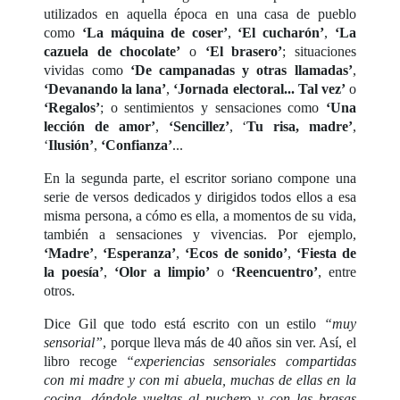
utilizados en aquella época en una casa de pueblo
como
‘La máquina de coser’
,
‘El cucharón’
,
‘La
cazuela de chocolate’
o
‘El brasero’
; situaciones
vividas como
‘De campanadas y otras llamadas’
,
‘Devanando la lana’
,
‘Jornada electoral... Tal vez’
o
‘Regalos’
; o sentimientos y sensaciones como
‘Una
lección de amor’
,
‘Sencillez’
, ‘
Tu risa, madre’
,
‘
Ilusión’
,
‘Confianza’
...
En la segunda parte, el escritor soriano compone una
serie de versos dedicados y dirigidos todos ellos a esa
misma persona, a cómo es ella, a momentos de su vida,
también a sensaciones y vivencias. Por ejemplo,
‘Madre’
,
‘Esperanza’
,
‘Ecos de sonido’
,
‘Fiesta de
la poesía’
,
‘Olor a limpio’
o
‘Reencuentro’
, entre
otros.
Dice Gil que todo está escrito con un estilo
“muy
sensorial”
, porque lleva más de 40 años sin ver. Así, el
libro recoge
“experiencias sensoriales compartidas
con mi madre y con mi abuela, muchas de ellas en la
cocina, dándole vueltas al puchero y con las brasas