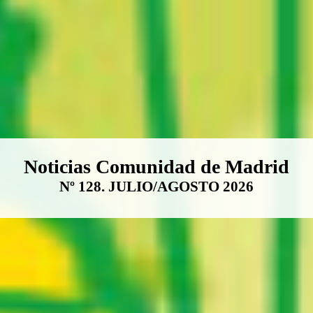
Boletín Noticias Comunidad de M
Noticias Comunidad de Madrid
Nº 128. JULIO/AGOSTO 2026