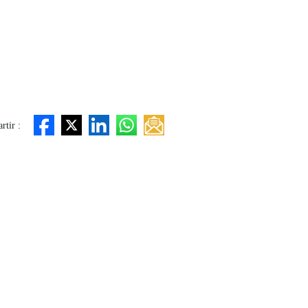
tir :