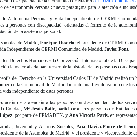
s con Discapacidad de la Comunidad de Madrid (
CERMI Comunidad d
ulo de ‘Autonomía Personal: nuevo paradigma para la atención e inclusi
ea de Autonomía Personal y Vida Independiente de CERMI Comunida
gidas a personas con discapacidad, orientadas al fomento de la autonom
tación de la asistencia personal.
 Asamblea de Madrid,
Enrique Ossorio
; el presidente de CERMI Comu
 Vida Independiente de CERMI Comunidad de Madrid,
Javier Font
.
ra los Derechos Humanos y la Convención Internacional de la Discapac
ón la mejor aliada para reescribir la historia de las personas con disca
losofía del Derecho en la Universidad Carlos III de Madrid realizó un 
sponer en la Comunidad de Madrid tanto de una Ley de garantía de los
a vida independiente de estas personas.
volución de la atención a las personas con discapacidad, de los servici
 la Entidad,
Mª Jesús Baile
, participaron tres personas de Entida
 López
, por parte de FEMADEN, y
Ana Victoria París
, en represent
Familia, Juventud y Asuntos Sociales,
Ana Dávila-Ponce de León
 presidente de la Asamblea de Madrid, y el presidente y vicepresidente de