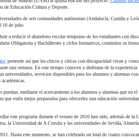
utónoma de Madrid (UAM) la quinta edición del proyecto
‘Campus Inclus
o de Educación Cultura y Deporte.
9 universidades de seis comunidades autónomas (Andalucía, Castilla y L
 10 de julio.
ibuir a reducir el abandono escolar temprano de los estudiantes con dis
ia Obligatoria y Bachillerato y ciclos formativos, continúen su formaci
es’
pretende así que los chicos y chicas con discapacidad vivan y cono
rante una semana. En este tiempo conocen y disfrutan de la experiencia 
as universidades, servicios disponibles para los alumnos y alumnas con
s académicas.
es puedan, mediante el acercamiento a los alumnos y alumnas que en el fu
 que estén mejor preparados para ofrecerles una educación universitari
rollar este programa durante el verano de 2016 han sido, además de la
ra, la Universidad de A Coruña y las universidades de Sevilla, Almerí
 2011. Hasta este momento, se han celebrado un total de cuatro convoca