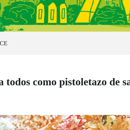
NCE
 todos como pistoletazo de s