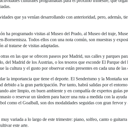
actividades culturales programadas para el próximo trimestre, que orga
liadas.
vidades que ya venían desarrollando con anterioridad, pero, además, tien
ción ha programado visitas al Museo del Prado, al Museo del traje,
Muse
en-Bornemisza. Todos ellos con una nota común, son muestras y expos
n al tratarse de visitas adaptadas.
otras en las que se ofrecen paseos por Madrid, sus calles y parques par
plo, del Madrid de los Austrias, o los tesoros que esconde El Parque del 
que la cultura y el gusto por observar están presentes en cada una de las c
vidar la importancia que tiene el deporte. El Senderismo y la Montaña so
 debido a la gran participación. Por tanto, habrá salidas por el entorno
rando aire limpio, en buen ambiente y en compañía de expertos guías pr
gimnasio o reservar un tándem para hacer una ruta a medida con la ayuda
útbol como el Goalball, son dos modalidades seguidas con gran fervor y
uy variada a lo largo de este trimestre: piano, solfeo, canto o guitarra
ltivar este arte.