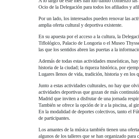
A lo largo de este mes han ido dando comienzo las 
Ocio de la Delegación para todos los afiliados y afi
Por un lado, los interesados pueden renovar las acti
amplia oferta cultural y deportiva existente.
En su apuesta por el acceso a la cultura, la Delega
Tiflológico, Palacio de Longoria o el Museo Thyss
las que los sentidos abren las puertas a la informació
Además de todas estas actividades museísticas, hay 
historia de la ciudad; la riqueza histórica, por ejem
Lugares llenos de vida, tradición, historia y en los 
Junto a estas actividades culturales, no hay que ol
actividades deportivas que gozan de más continuidad
Madrid que inviten a disfrutar de una jornada respi
También se ofrece la opción de ir a la piscina, al 
En la modalidad de deportes colectivos, tanto el F
de participantes.
Los amantes de la música también tienen una oferta m
algunos de los talleres que se han organizado para cu