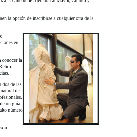
niza la Unidad de Atención al Mayor, Cultura y
en la opción de inscribirse a cualquier otra de la
o
iciones en
a conocer la
Retiro.
itas.
n dos de las
 natural de
ofesionales.
 de un guía.
 alto número
 son