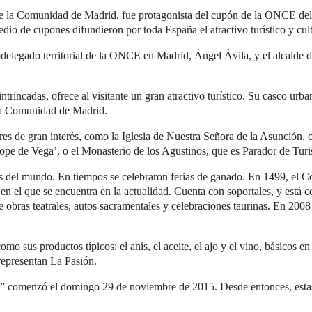
de la Comunidad de Madrid, fue protagonista del cupón de la ONCE del 
dio de cupones difundieron por toda España el atractivo turístico y cu
delegado territorial de la ONCE en Madrid, Ángel Ávila, y el alcalde d
trincadas, ofrece al visitante un gran atractivo turístico. Su casco urb
 la Comunidad de Madrid.
es de gran interés, como la Iglesia de Nuestra Señora de la Asunción, c
Lope de Vega’, o el Monasterio de los Agustinos, que es Parador de Tur
s del mundo. En tiempos se celebraron ferias de ganado. En 1499, el C
n el que se encuentra en la actualidad. Cuenta con soportales, y está c
 obras teatrales, autos sacramentales y celebraciones taurinas. En 200
o sus productos típicos: el anís, el aceite, el ajo y el vino, básicos en 
representan La Pasión.
” comenzó el domingo 29 de noviembre de 2015. Desde entonces, estas 