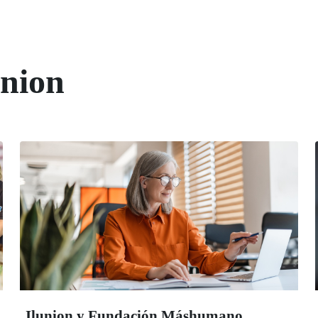
union
Ilunion y Fundación Máshumano