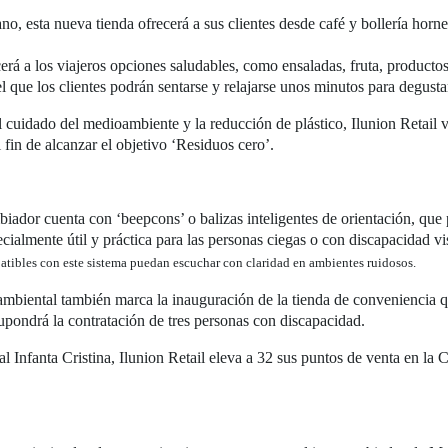
no, esta nueva tienda ofrecerá a sus clientes desde café y bollería horne
rá a los viajeros opciones saludables, como ensaladas, fruta, productos b
el que los clientes podrán sentarse y relajarse unos minutos para degusta
uidado del medioambiente y la reducción de plástico, Ilunion Retail ve
 fin de alcanzar el objetivo ‘Residuos cero’.
mbiador cuenta con ‘beepcons’ o balizas inteligentes de orientación, que 
cialmente útil y práctica para las personas ciegas o con discapacidad vi
atibles con este sistema puedan escuchar con claridad en ambientes ruidosos.
mbiental también marca la inauguración de la tienda de conveniencia qu
 supondrá la contratación de tres personas con discapacidad.
l Infanta Cristina, Ilunion Retail eleva a 32 sus puntos de venta en l