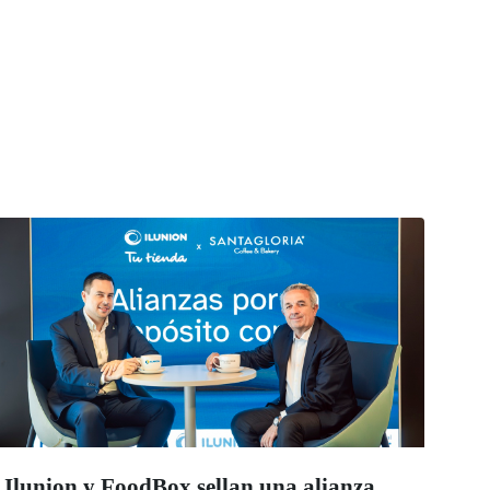
Ilunion y FoodBox sellan una alianza