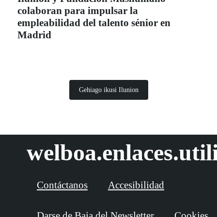
colaboran para impulsar la
empleabilidad del talento sénior en
Madrid
Gehiago ikusi Ilunion
welboa.enlaces.util
Contáctanos
Accesibilidad
Darse de Baja del Newsletter
Cookies