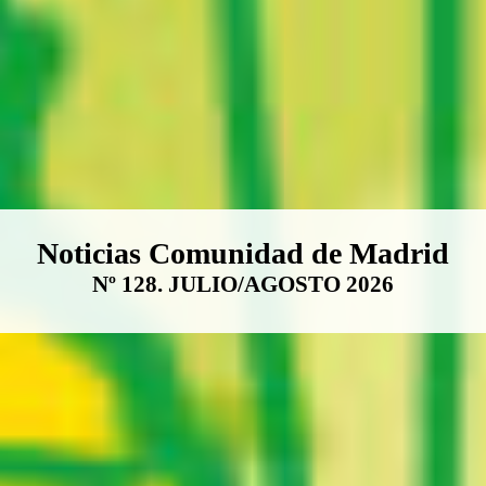
Boletín Noticias Comunidad de M
Noticias Comunidad de Madrid
Nº 128. JULIO/AGOSTO 2026