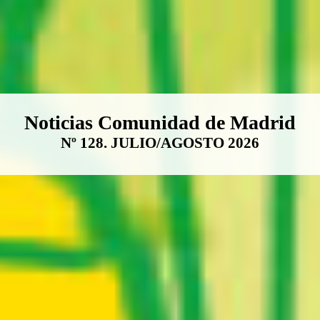
Boletín Noticias Comunidad de M
Noticias Comunidad de Madrid
Nº 128. JULIO/AGOSTO 2026